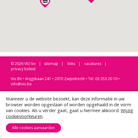
© 2026 VIO bv
sitemap
links
vacatures
privacy beleid
Vio BV • Krijgsbaan 241 • 2070 Zwijndrecht • Tel. 03 253 20 10 •
info@vio.be
Wanneer u de website bezoekt, kan deze informatie in uw
browser worden opgeslaan of worden opgehaald in de vorm
van cookies. Als u verder gaat, gaat u hiermee akkoord.
Wijzig
cookievoorkeuren
.
Alle cookies aanvaarden