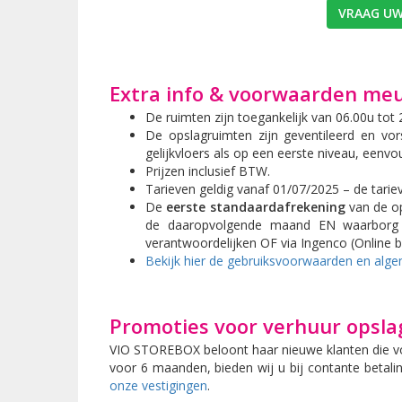
VRAAG UW
Extra info & voorwaarden m
De ruimten zijn toegankelijk van 06.00u tot
De opslagruimten zijn geventileerd en vo
gelijkvloers als op een eerste niveau, eenvou
Prijzen inclusief BTW.
Tarieven geldig vanaf 01/07/2025 – de tari
De
eerste standaardafrekening
van de op
de daaropvolgende maand EN waarborg
verantwoordelijken OF via Ingenco (Online 
Bekijk hier de gebruiksvoorwaarden en al
Promoties voor verhuur ops
VIO STOREBOX beloont haar nieuwe klanten die voo
voor 6 maanden, bieden wij u bij contante betal
onze vestigingen
.