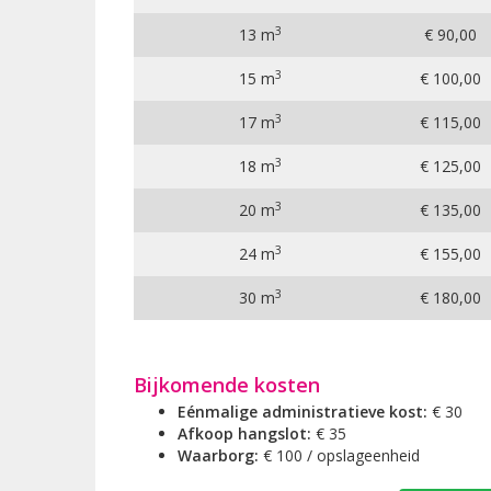
3
13 m
€ 90,00
3
15 m
€ 100,00
3
17 m
€ 115,00
3
18 m
€ 125,00
3
20 m
€ 135,00
3
24 m
€ 155,00
3
30 m
€ 180,00
Bijkomende kosten
Eénmalige administratieve kost:
€ 30
Afkoop hangslot:
€ 35
Waarborg:
€ 100 / opslageenheid