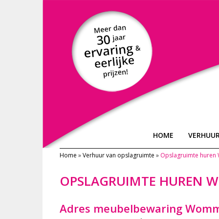
HOME
VERHUU
Home
»
Verhuur van opslagruimte
»
Opslagruimte hure
OPSLAGRUIMTE HUREN 
Adres meubelbewaring Wom