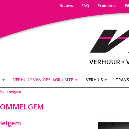
Nieuws
FAQ
Promoties
Fi
R
VERHUUR VAN OPSLAGRUIMTE
VERHUIS
TRAN
n Wommelgem
WOMMELGEM
melgem