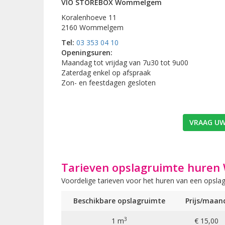
VIO STOREBOX Wommelgem
Koralenhoeve 11
2160 Wommelgem
Tel:
03 353 04 10
Openingsuren:
Maandag tot vrijdag van 7u30 tot 9u00
Zaterdag enkel op afspraak
Zon- en feestdagen gesloten
VRAAG UW
Tarieven opslagruimte hur
Voordelige tarieven voor het huren van een opslag
Beschikbare opslagruimte
Prijs/maan
3
1 m
€ 15,00