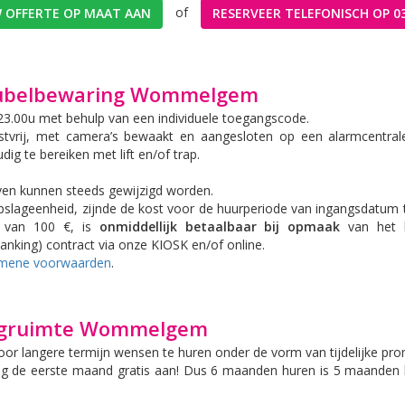
of
 OFFERTE OP MAAT AAN
RESERVEER TELEFONISCH OP 03
eubelbewaring Wommelgem
 23.00u met behulp van een individuele toegangscode.
rstvrij, met camera’s bewaakt en aangesloten op een alarmcentra
dig te bereiken met lift en/of trap.
even kunnen steeds gewijzigd worden.
slageenheid, zijnde de kost voor de huurperiode van ingangsdatum 
 van 100 €, is
onmiddellijk betaalbaar bij opmaak
van het h
banking)
contract via onze KIOSK en/of online.
gemene voorwaarden
.
lagruimte Wommelgem
r langere termijn wensen te huren onder de vorm van tijdelijke pro
ing de eerste maand gratis aan! Dus 6 maanden huren is 5 maanden 