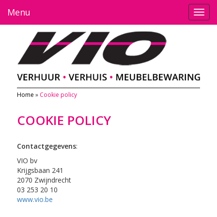
Menu
Toggl
navig
Home
»
Cookie policy
COOKIE POLICY
Contactgegevens
:
VIO bv
Krijgsbaan 241
2070 Zwijndrecht
03 253 20 10
www.vio.be