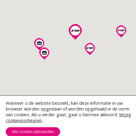
Wanneer u de website bezoekt, kan deze informatie in uw
browser worden opgeslaan of worden opgehaald in de vorm
van cookies. Als u verder gaat, gaat u hiermee akkoord.
Wijzig
© 2026 VIO bv
sitemap
links
vacatures
privacy beleid
cookievoorkeuren
.
Vio BV • Krijgsbaan 241 • 2070 Zwijndrecht • Tel. 03 253 20 10 •
Alle cookies aanvaarden
info@vio.be