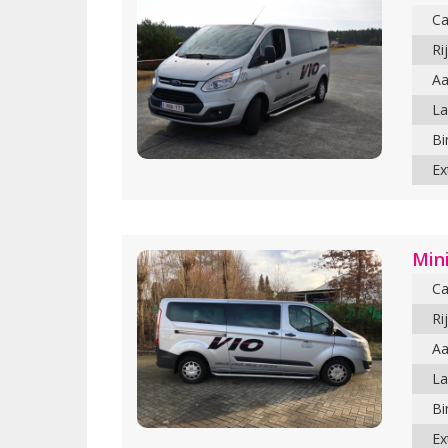
Ca
Ri
Aa
L
Bi
Ex
Min
Ca
Ri
Aa
L
Bi
Ex