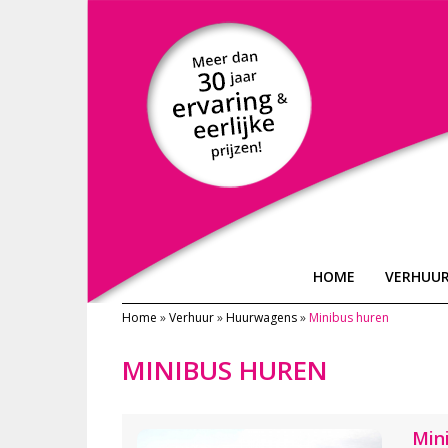
HOME
VERHUU
Home
»
Verhuur
»
Huurwagens
»
Minibus huren
MINIBUS HUREN
Min