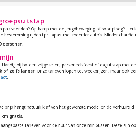
groepsuitstap
en pak vrienden? Op kamp met de jeugdbeweging of sportploeg? Leu
 de bestemming rijden i.p.v. apart met meerder auto’s. Minder chauffe
 9 personen
.
rmijn
. Handig bij bv. een vrijgezellen, personeelsfeest of daguitstap met d
 of zelfs langer
. Onze tarieven lopen tot weekprijzen, maar ook een
maat
.
De prijs hangt natuurlijk af van het gewenste model en de verhuurtijd.
 km gratis
.
aangepaste tarieven voor de huur van onze minibussen. Deze zijn op