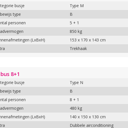
tegorie busje
Type M
jbewijs type
B
ntal personen
5 + 1
aadvermogen
850 kg
nnenafmetingen (LxBxH)
153 x 170 x 143 cm
tra
Trekhaak
ibus 8+1
tegorie busje
Type N
jbewijs type
B
ntal personen
8 + 1
aadvermogen
480 kg
nnenafmetingen (LxBxH)
140 x 150 x 130 cm
tra
Dubbele airconditioning