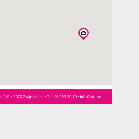
an 241 • 2070 Zwijndrecht • Tel. 03 253 20 10 • info@vio.be