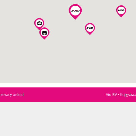
privacy beleid
Vio BV • Krijgsba