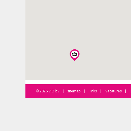
© 2026 VIO bv
sitemap
links
vacatures